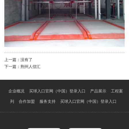
上一篇：
没有了
下一篇：
荆州人信汇
企业概况
买球入口官网（中国）登录入口
产品展示
工程案
列
合作加盟
服务支持
买球入口官网（中国）登录入口