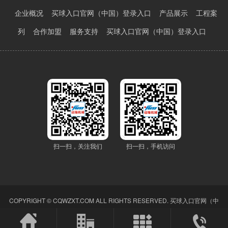
企业概况
买球入口官网（中国）登录入口
产品展示
工程案
列
合作加盟
服务支持
买球入口官网（中国）登录入口
扫一扫，关注我们
扫一扫，手机访问
COPYRIGHT © CQWZXT.COM ALL RIGHTS RESERVED.
买球入口官网（中
国）登录入口
版权所有