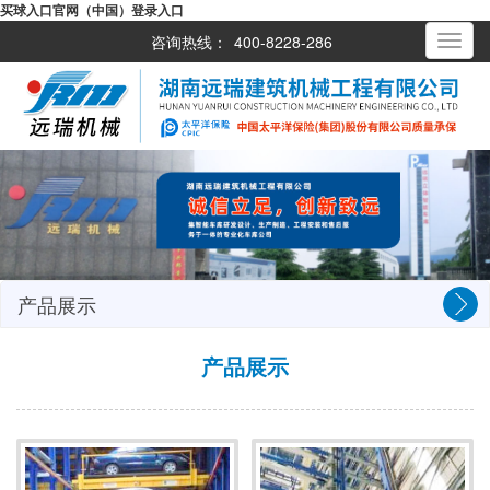
买球入口官网（中国）登录入口
咨询热线：
400-8228-286
Toggle
navigati
产品展示
产品展示