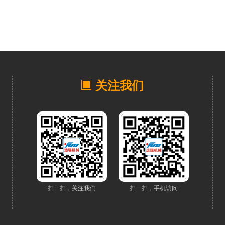
关注我们
扫一扫，关注我们
扫一扫，手机访问