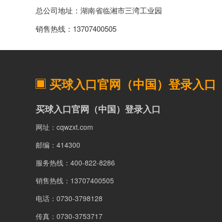
总公司地址：湖南省临湘市三湾工业园
销售热线
：13707400505
买球入口官网（中国）登录入口
买球入口官网（中国）登录入口
网址：cqwzxt.com
邮编：414300
服务热线：400-822-8286
销售热线：13707400505
电话：0730-3798128
传真：0730-3753717