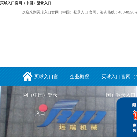
买球入口官网（中国）登录入口
欢迎来到买球入口官网（中国）登录入口 官网。咨询热线：400-8228-2
买球入口官
企业概况
买球入口官网（
网（中国）登录
国）登录入口
入口