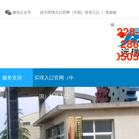
微信公众号
设为买球入口官网（中国）登录入口
|
添加收
藏
400-8228-
286
13707400505
服务支持
买球入口官网（中
国）登录入口