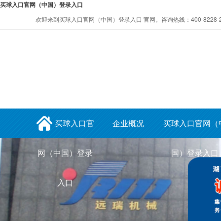
买球入口官网（中国）登录入口
欢迎来到买球入口官网（中国）登录入口 官网。咨询热线：400-8228-2
买球入口官
企业概况
买球入口官网（
网（中国）登录
国）登录入口
入口